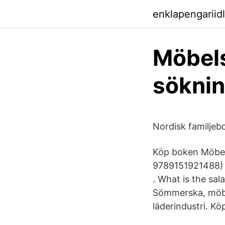
enklapengariid
Möbels
sökni
Nordisk familjeb
Köp boken Möbel
9789151921488) h
. What is the sal
Sömmerska, möbel
läderindustri. Köp