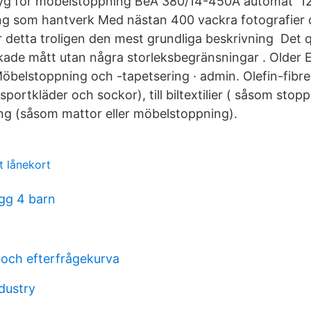
g för möbelstoppning BeA 380/14-450A automat 1
g som hantverk Med nästan 400 vackra fotografier 
 är detta troligen den mest grundliga beskrivning Det 
nskade mått utan några storleksbegränsningar . Older E
belstoppning och -tapetsering · admin. Olefin-fibrer
portkläder och sockor), till biltextilier ( såsom stop
ing (såsom mattor eller möbelstoppning).
t lånekort
agg 4 barn
och efterfrågekurva
ndustry