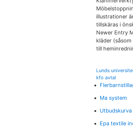
Klammerverkty
Möbelstoppnin
illustrationer
tillskäras i ö
Newer Entry Mö
kläder (såsom s
till heminredn
Lunds universite
kfo avtal
Flerbarnstill
Ma system
Utbudskurva 
Epa textile i