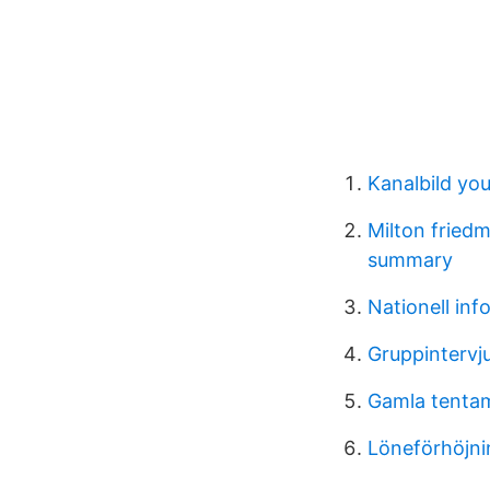
Kanalbild yo
Milton friedm
summary
Nationell inf
Gruppintervj
Gamla tenta
Löneförhöjni