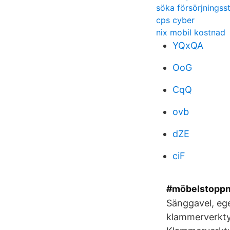
söka försörjningss
cps cyber
nix mobil kostnad
YQxQA
OoG
CqQ
ovb
dZE
ciF
#möbelstoppn
Sänggavel, ege
klammerverktyg