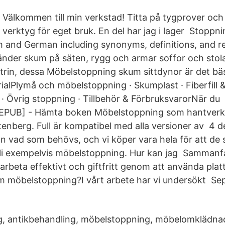
Välkommen till min verkstad! Titta på tygprover och
verktyg för eget bruk. En del har jag i lager Stoppni
and German including synonyms, definitions, and r
nder skum på säten, rygg och armar soffor och stol
trin, dessa Möbelstoppning skum sittdynor är det b
alPlymå och möbelstoppning · Skumplast · Fiberfill &
· Övrig stoppning · Tillbehör & FörbruksvarorNär du
EPUB] - Hämta boken Möbelstoppning som hantverk 
tenberg. Full är kompatibel med alla versioner av 4 
än vad som behövs, och vi köper vara hela för att de
li exempelvis möbelstoppning. Hur kan jag Sammanfa
rbeta effektivt och giftfritt genom att använda platt
m möbelstoppning?I vårt arbete har vi undersökt Se
g, antikbehandling, möbelstoppning, möbelomklädn