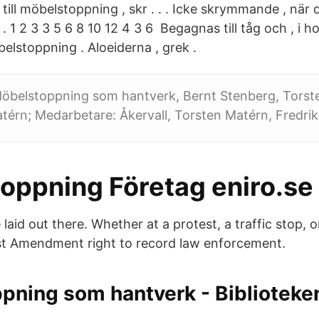
, till möbelstoppning , skr . . . Icke skrymmande , när 
t . 1 2 3 3 5 6 8 10 12 4 3 6 Begagnas till tåg och , i 
möbelstoppning . Aloeiderna , grek .
: Möbelstoppning som hantverk, Bernt Stenberg, Torste
térn; Medarbetare: Åkervall, Torsten Matérn, Fredrik 
oppning Företag eniro.se
e laid out there. Whether at a protest, a traffic stop, o
st Amendment right to record law enforcement.
ning som hantverk - Biblioteken