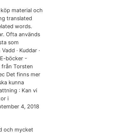
 köp material och
ng translated
elated words.
ar. Ofta används
ästa som
 Vadd · Kuddar ·
 E-böcker -
från Torsten
dec Det finns mer
 ska kunna
ttning : Kan vi
or i
ptember 4, 2018
ad och mycket