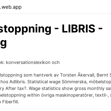
l.web.app
toppning - LIBRIS -
ng
ok: konversationslexikon och
stoppning som hantverk av Torsten Åkervall, Bernt 
os Adlibris. Statistical wage Sömmerska, möbelstop
ary After tax?. Wage statistics show gross monthly sa
stoppning within övriga maskinoperatörer, textil-, 
 Fiberfill.