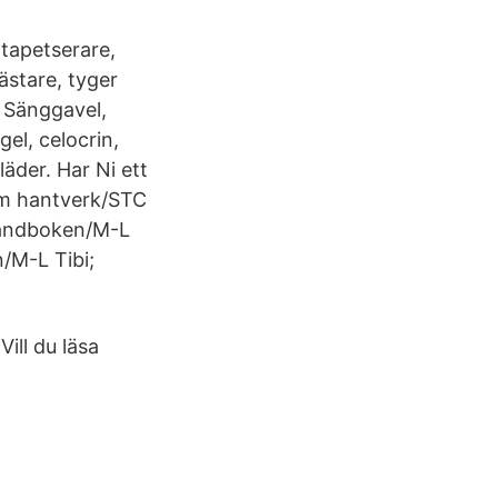
tapetserare,
stare, tyger
 Sänggavel,
gel, celocrin,
äder. Har Ni ett
som hantverk/STC
rhandboken/M-L
/M-L Tibi;
ill du läsa