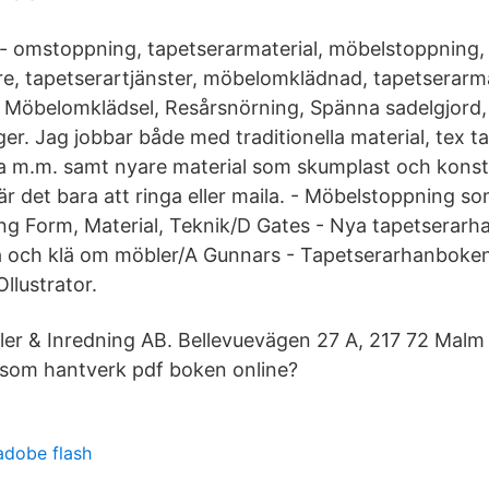
 omstoppning, tapetserarmaterial, möbelstoppning, 
e, tapetserartjänster, möbelomklädnad, tapetserarmä
 Möbelomklädsel, Resårsnörning, Spänna sadelgjord,
ger. Jag jobbar både med traditionella material, tex ta
pa m.m. samt nyare material som skumplast och konstl
 är det bara att ringa eller maila. - Möbelstoppning 
ng Form, Material, Teknik/D Gates - Nya tapetsera
a och klä om möbler/A Gunnars - Tapetserarhanboken
llustrator.
er & Inredning AB. Bellevuevägen 27 A, 217 72 Malm V
som hantverk pdf boken online?
adobe flash