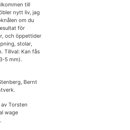
lkommen till
er nytt liv, jag
roknålen om du
esultat för
r, och öppettider
ning, stolar,
 Tillval: Kan fås
(3-5 mm).
Stenberg, Bernt
tverk.
 av Torsten
cal wage
.