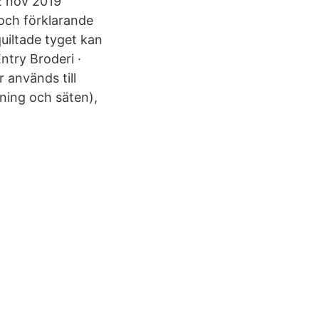
2 nov 2019
och förklarande
quiltade tyget kan
ntry Broderi ·
 används till
pning och säten),