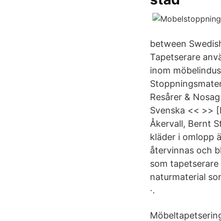
between Swedish 
Tapetserare anvä
inom möbelindus
Stoppningsmateri
Resårer & Nosag 
Svenska << >> [
Åkervall, Bernt S
kläder i omlopp 
återvinnas och b
som tapetserare a
naturmaterial so
·.
Möbeltapetserin