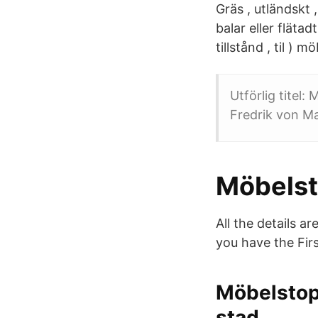
Gräs , utländskt 
balar eller flätad
tillstånd , til ) 
Utförlig titel
Fredrik von Ma
Möbelst
All the details ar
you have the Fir
Möbelstopp
stad