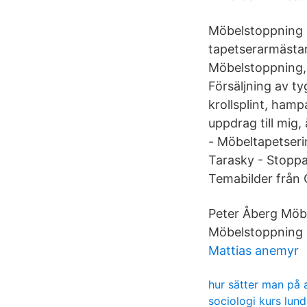
Möbelstoppning -
tapetserarmästar
Möbelstoppning,
Försäljning av ty
krollsplint, ham
uppdrag till mig,
- Möbeltapetseri
Tarasky - Stopp
Temabilder från O
Peter Åberg Möbl
Möbelstoppning 
Mattias anemyr
hur sätter man på 
sociologi kurs lund