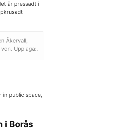
det är pressadt i
hopkrusadt
n Åkervall,
von. Upplaga:​.
r in public space,
 i Borås