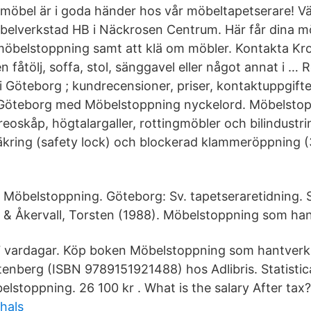
möbel är i goda händer hos vår möbeltapetserare! Vä
lverkstad HB i Näckrosen Centrum. Här får dina möbl
möbelstoppning samt att klä om möbler. Kontakta K
 fåtölj, soffa, stol, sänggavel eller något annat i … R
 Göteborg ; kundrecensioner, priser, kontaktuppgifte
 Göteborg med Möbelstoppning nyckelord. Möbelstopp
oskåp, högtalargaller, rottingmöbler och bilindustrin.
äkring (safety lock) och blockerad klammeröppning 
Möbelstoppning. Göteborg: Sv. tapetseraretidning. 
& Åkervall, Torsten (1988). Möbelstoppning som han
7 vardagar. Köp boken Möbelstoppning som hantverk
Stenberg (ISBN 9789151921488) hos Adlibris. Statisti
stoppning. 26 100 kr . What is the salary After tax?
 hals