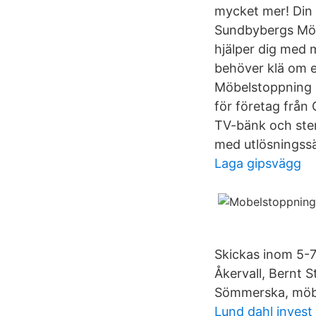
mycket mer! Din 
Sundbybergs Möbe
hjälper dig med 
behöver klä om en
Möbelstoppning i
för företag från
TV-bänk och stere
med utlösningss
Laga gipsvägg
Skickas inom 5-
Åkervall, Bernt 
Sömmerska, möbel
Lund dahl invest